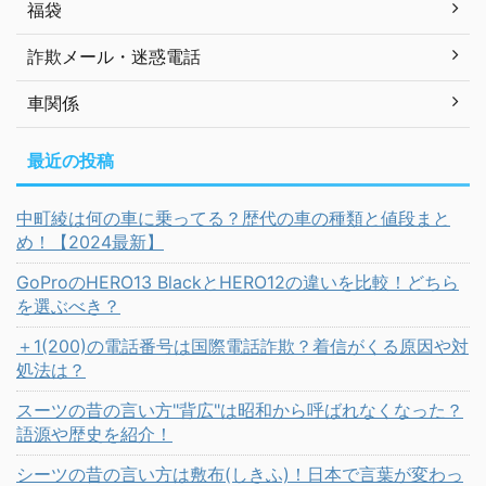
福袋
詐欺メール・迷惑電話
車関係
最近の投稿
中町綾は何の車に乗ってる？歴代の車の種類と値段まと
め！【2024最新】
GoProのHERO13 BlackとHERO12の違いを比較！どちら
を選ぶべき？
＋1(200)の電話番号は国際電話詐欺？着信がくる原因や対
処法は？
スーツの昔の言い方"背広"は昭和から呼ばれなくなった？
語源や歴史を紹介！
シーツの昔の言い方は敷布(しきふ)！日本で言葉が変わっ