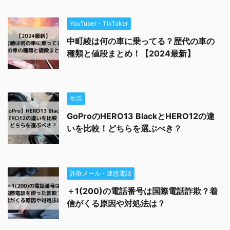
YouTuber・TikToker
中町綾は何の車に乗ってる？歴代の車の
種類と値段まとめ！【2024最新】
生活
GoProのHERO13 BlackとHERO12の違
いを比較！どちらを選ぶべき？
詐欺メール・迷惑電話
＋1(200)の電話番号は国際電話詐欺？着
信がくる原因や対処法は？