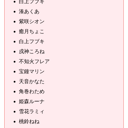
白上フブキ
湊あくあ
紫咲シオン
癒月ちょこ
白上フブキ
戌神ころね
不知火フレア
宝鐘マリン
天音かなた
角巻わため
姫森ルーナ
雪花ラミィ
桃鈴ねね