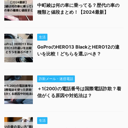
中町綾は何の車に乗ってる？歴代の車の
種類と値段まとめ！【2024最新】
生活
GoProのHERO13 BlackとHERO12の違
いを比較！どちらを選ぶべき？
詐欺メール・迷惑電話
＋1(200)の電話番号は国際電話詐欺？着
信がくる原因や対処法は？
生活