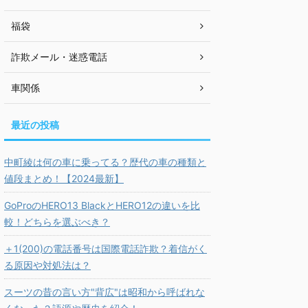
福袋
詐欺メール・迷惑電話
車関係
最近の投稿
中町綾は何の車に乗ってる？歴代の車の種類と
値段まとめ！【2024最新】
GoProのHERO13 BlackとHERO12の違いを比
較！どちらを選ぶべき？
＋1(200)の電話番号は国際電話詐欺？着信がく
る原因や対処法は？
スーツの昔の言い方"背広"は昭和から呼ばれな