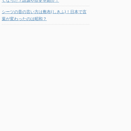
くなった？語源や歴史を紹介！
シーツの昔の言い方は敷布(しきふ)！日本で言
葉が変わったのは昭和？