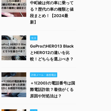
中町綾は何の車に乗って
る？歴代の車の種類と値
段まとめ！【2024最
新】
生活
GoProのHERO13 Black
とHERO12の違いを比
較！どちらを選ぶべき？
詐欺メール・迷惑電話
＋1(200)の電話番号は国
際電話詐欺？着信がくる
原因や対処法は？