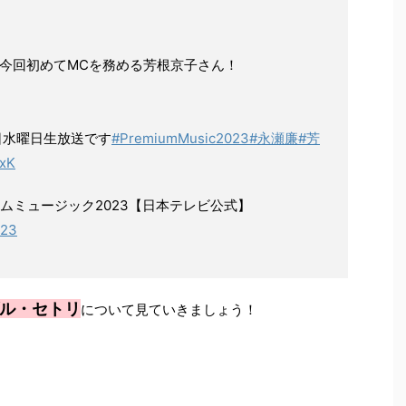
今回初めてMCを務める芳根京子さん！
日水曜日生放送です
#PremiumMusic2023
#永瀬廉
#芳
RxK
/プレミアムミュージック2023【日本テレビ公式】
023
ル・セトリ
について見ていきましょう！