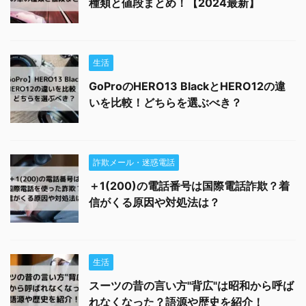
種類と値段まとめ！【2024最新】
生活
GoProのHERO13 BlackとHERO12の違
いを比較！どちらを選ぶべき？
詐欺メール・迷惑電話
＋1(200)の電話番号は国際電話詐欺？着
信がくる原因や対処法は？
生活
スーツの昔の言い方"背広"は昭和から呼ば
れなくなった？語源や歴史を紹介！