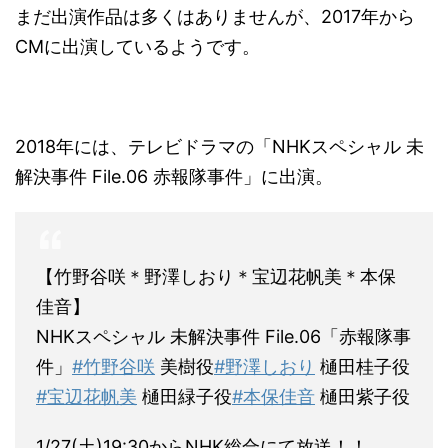
まだ出演作品は多くはありませんが、2017年から
CMに出演しているようです。
2018年には、テレビドラマの「NHKスペシャル 未
解決事件 File.06 赤報隊事件」に出演。
【竹野谷咲＊野澤しおり＊宝辺花帆美＊本保
佳音】
NHKスペシャル 未解決事件 File.06「赤報隊事
件」
#竹野谷咲
美樹役
#野澤しおり
樋田桂子役
#宝辺花帆美
樋田緑子役
#本保佳音
樋田紫子役
1/27(土)19:30からNHK総合にて放送！！