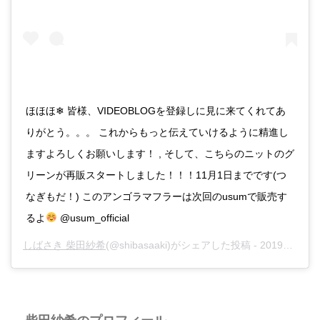
ほほほ❄︎ 皆様、VIDEOBLOGを登録しに見に来てくれてあ
りがとう。。。 これからもっと伝えていけるように精進し
ますよろしくお願いします！ , そして、こちらのニットのグ
リーンが再販スタートしました！！！11月1日までです(つ
なぎもだ！) このアンゴラマフラーは次回のusumで販売す
るよ
@usum_official
しばさき 柴田紗希
(@shibasaaki)がシェアした投稿 -
2019年10月月26日午前5時37分PDT